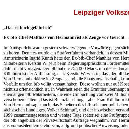
Leipziger Volksz
„Das ist hoch gefährlich“
Ex-bfb-Chef Matthias von Hermanni ist als Zeuge vor Gericht – 
Im Amtsgericht waren gestern schwerwiegende Vorwürfe gegen sächsi
zu hören. Denn es wurde ein Strafverfahren verhandelt, in dessen Mit
Amtsrichterin Ingrid Kunth hatte den Ex-bfb-Chef Matthias von Herm
Mitarbeiterin Kerstin W. (48) beim Regierungspräsidium Fördermitte
dafür nicht vorlagen. Der bfb hat die 754 000 Mark, um die es damal
Kühlborn ist der Auffassung, dass Kerstin W. wusste, dass der bfb ke
Von Hermanni erklärte im Zeugenstand, die Staatsanwaltschaft „krimin
Vorfälle um den bfb völlig versagt haben. Diese wollten nur auf Kost
nicht zu offensichtlich ist. In Wahrheit seien die Ermittler überhaupt
ehemaligen bfb-Mitarbeitern, die eine Umbuchung von zwei Millione
verschoben hätten. „Das ist Bilanzfälschung – aber Frau Kühlborn i
Von Hermanni sagte auch, das Scheitern des bfb sei einer politische
sächsischen Landtages, Volker Schimpff, und der inzwischen verst
1999 zusammengesessen und wenige Tage später sei eine Prüfgruppe
der bfb angeblich der Privatwirtschaft Aufträge wegnahm. Von Herman
aus vorauseilendem Gehorsam, aufgrund politischer Anweisung oder p