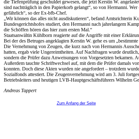
die Tiefenprüfung geschuldet gewesen, die jetzt Kerstin W. angelast
sind nachträglich in den Papierkorb gelangt“, so von Hermanni. Wer
gefährlich“, so der Ex-bfb-Chef.
„Wir können das alles nicht ausdiskutieren“, befand Amtsrichterin Ku
Bundesgerichtshofes studiert, den Hermanni nach jahrelangem Kampf 
die Schöffen hören das hier zum ersten Mal.“
Staatsanwältin Kühlborn reagierte auf die Angriffe mit einer Erklärun
Bei der des Betruges angeklagten Kerstin W. gehe es um „bestimmte 
Die Vernehmung von Zeugen, die kurz nach von Hermannis Ausschei
hatten, ergab viele Ungereimtheiten. Auf Nachfragen wurde deutlich,
sondern die Prüfer dazu Anweisungen von Vorgesetzten bekamen. A
Außerdem tauchte Schriftwechsel auf, mit dem die Prüfer damals vo
konnten. Doch diese Akten wurden nie angefordert – trotzdem wurd
Sozialfonds attestiert. Die Zeugenvernehmung wird am 3. Juli fort
Betriebsleiters und heutigen LVB-Hauptgeschäftsführers Wilhelm Geo
Andreas Tappert
Zum Anfang der Seite