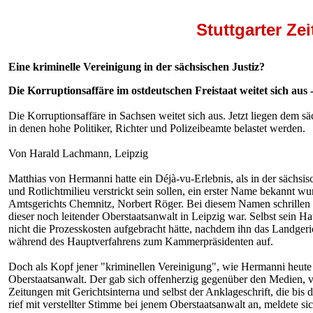
Stuttgart
er Ze
Eine kriminelle Vereinigung in der sächsischen Justiz?
Die Korruptionsaffäre im ostdeutschen Freistaat weitet sich aus - 
Die Korruptionsaffäre in Sachsen weitet sich aus. Jetzt liegen dem s
in denen hohe Politiker, Richter und Polizeibeamte belastet werden.
Von Harald Lachmann, Leipzig
Matthias von Hermanni hatte ein Déjà-vu-Erlebnis, als in der sächsisc
und Rotlichtmilieu verstrickt sein sollen, ein erster Name bekannt w
Amtsgerichts Chemnitz, Norbert Röger. Bei diesem Namen schrillen be
dieser noch leitender Oberstaatsanwalt in Leipzig war. Selbst sein H
nicht die Prozesskosten aufgebracht hätte, nachdem ihn das Landgericht
während des Hauptverfahrens zum Kammerpräsidenten auf.
Doch als Kopf jener "kriminellen Vereinigung", wie Hermanni heute da
Oberstaatsanwalt. Der gab sich offenherzig gegenüber den Medien, v
Zeitungen mit Gerichtsinterna und selbst der Anklageschrift, die bis d
rief mit verstellter Stimme bei jenem Oberstaatsanwalt an, meldete 