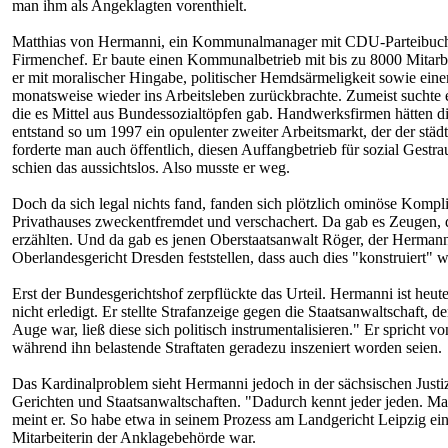
man ihm als Angeklagten vorenthielt.
Matthias von Hermanni, ein Kommunalmanager mit CDU-Parteibuch, d
Firmenchef. Er baute einen Kommunalbetrieb mit bis zu 8000 Mitarbe
er mit moralischer Hingabe, politischer Hemdsärmeligkeit sowie eine
monatsweise wieder ins Arbeitsleben zurückbrachte. Zumeist suchte er
die es Mittel aus Bundessozialtöpfen gab. Handwerksfirmen hätten 
entstand so um 1997 ein opulenter zweiter Arbeitsmarkt, der der stä
forderte man auch öffentlich, diesen Auffangbetrieb für sozial Gest
schien das aussichtslos. Also musste er weg.
Doch da sich legal nichts fand, fanden sich plötzlich ominöse Kompli
Privathauses zweckentfremdet und verschachert. Da gab es Zeugen, d
erzählten. Und da gab es jenen Oberstaatsanwalt Röger, der Hermann
Oberlandesgericht Dresden feststellen, dass auch dies "konstruiert" w
Erst der Bundesgerichtshof zerpflückte das Urteil. Hermanni ist heute 
nicht erledigt. Er stellte Strafanzeige gegen die Staatsanwaltschaft, d
Auge war, ließ diese sich politisch instrumentalisieren." Er spricht
während ihn belastende Straftaten geradezu inszeniert worden seien.
Das Kardinalproblem sieht Hermanni jedoch in der sächsischen Justi
Gerichten und Staatsanwaltschaften. "Dadurch kennt jeder jeden. Man 
meint er. So habe etwa in seinem Prozess am Landgericht Leipzig ein
Mitarbeiterin der Anklagebehörde war.