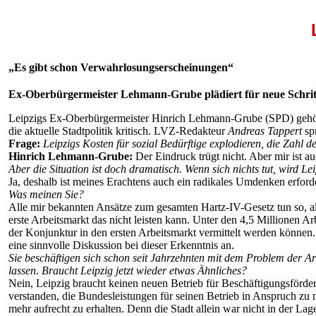
„Es gibt schon Verwahrlosungserscheinungen“
Ex-Oberbürgermeister Lehmann-Grube plädiert für neue Schritt
Leipzigs Ex-Oberbürgermeister Hinrich Lehmann-Grube (SPD) gehört z
die aktuelle Stadtpolitik kritisch. LVZ-Redakteur
Andreas Tappert
sp
Frage:
Leipzigs Kosten für sozial Bedürftige explodieren, die Zahl 
Hinrich Lehmann-Grube:
Der Eindruck trügt nicht. Aber mir ist a
Aber die Situation ist doch dramatisch. Wenn sich nichts tut, wird Le
Ja, deshalb ist meines Erachtens auch ein radikales Umdenken erforde
Was meinen Sie?
Alle mir bekannten Ansätze zum gesamten Hartz-IV-Gesetz tun so, als
erste Arbeitsmarkt das nicht leisten kann. Unter den 4,5 Millionen 
der Konjunktur in den ersten Arbeitsmarkt vermittelt werden können.
eine sinnvolle Diskussion bei dieser Erkenntnis an.
Sie beschäftigen sich schon seit Jahrzehnten mit dem Problem der A
lassen. Braucht Leipzig jetzt wieder etwas Ähnliches?
Nein, Leipzig braucht keinen neuen Betrieb für Beschäftigungsförde
verstanden, die Bundesleistungen für seinen Betrieb in Anspruch zu 
mehr aufrecht zu erhalten. Denn die Stadt allein war nicht in der Lage