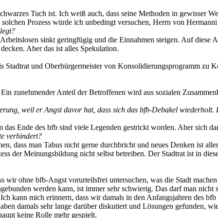
 schwarzes Tuch ist. Ich weiß auch, dass seine Methoden in gewisser We
em solchen Prozess würde ich unbedingt versuchen, Herrn von Hermanni
legt?
Arbeitslosen sinkt geringfügig und die Einnahmen steigen. Auf diese Ar
decken. Aber das ist alles Spekulation.
ge, bis Stadtrat und Oberbürgermeister von Konsolidierungsprogramm zu
. Ein zunehmender Anteil der Betroffenen wird aus sozialen Zusammenhä
rderung, weil er Angst davor hat, dass sich das bfb-Debakel wiederhol
das Ende des bfb sind viele Legenden gestrickt worden. Aber sich damit
te verhindert?
tehen, dass man Tabus nicht gerne durchbricht und neues Denken ist all
s der Meinungsbildung nicht selbst betreiben. Der Stadtrat ist in dies
ss wir ohne bfb-Angst vorurteilsfrei untersuchen, was die Stadt mache
eingebunden werden kann, ist immer sehr schwierig. Das darf man nich
cht. Ich kann mich erinnern, dass wir damals in den Anfangsjahren des b
 haben damals sehr lange darüber diskutiert und Lösungen gefunden, wie
aupt keine Rolle mehr gespielt.