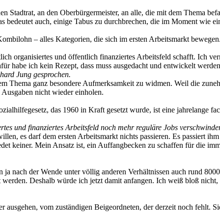
 den Stadtrat, an den Oberbürgermeister, an alle, die mit dem Thema bef
as bedeutet auch, einige Tabus zu durchbrechen, die im Moment wie e
Kombilohn – alles Kategorien, die sich im ersten Arbeitsmarkt bewegen
ich organisiertes und öffentlich finanziertes Arbeitsfeld schafft. Ich 
afür habe ich kein Rezept, dass muss ausgedacht und entwickelt werden.
khard Jung gesprochen.
esem Thema ganz besondere Aufmerksamkeit zu widmen. Weil die zunehme
 Ausgaben nicht wieder einholen.
alhilfegesetz, das 1960 in Kraft gesetzt wurde, ist eine jahrelange f
tes und finanziertes Arbeitsfeld noch mehr reguläre Jobs verschwinden
n, es darf dem ersten Arbeitsmarkt nichts passieren. Es passiert ihm 
edet keiner. Mein Ansatz ist, ein Auffangbecken zu schaffen für die i
ja nach der Wende unter völlig anderen Verhältnissen auch rund 8000 M
werden. Deshalb würde ich jetzt damit anfangen. Ich weiß bloß nicht,
r ausgehen, vom zuständigen Beigeordneten, der derzeit noch fehlt. S