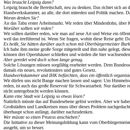
Was braucht Leipzig dann?
Leipzig braucht die Bereitschaft, neu zu denken. Das richtet sich an
Handwerkskammer, an alle, die dort mitreden und Politik machen. D
Woran denken Sie?
An das Tabu erster Arbeitsmarkt. Wir reden über Mindestlohn, über 
Worüber sollten wir reden?
Wir sollten darüber reden, wie man auf neue Art und Weise ein öffentl
weil das irreführend ist. Wenn Sie fragen, wohin diese Reise geht: D
Es heißt, Sie hätten darüber auch schon mit Oberbürgermeister Bur
Ich habe ihm meine große Sorge mitgeteilt und ihm nahe gelegt, di
können drei Opernhäuser schließen und würden die hier wachsenden
Aber geredet wird doch schon lange genug.
Solche Lösungen müssen sorgfältig erarbeitet werden. Dem Bundessozi
damals ein neues, revolutionäres und gutes Gesetz.
Handwerkskammer und IHK befürchten, dass ein öffentlich organisier
Wir dürfen uns nicht Bange machen lassen und sagen: Um Himmelswille
reden, ist auch das große Reservoir für Schwarzarbeit. Nur darüber r
nicht untergebracht werden können.
Kann eine Stadt wie Leipzig so etwas lösen?
Natürlich müsste das auf Bundesebene gelöst werden. Aber wir haben 
Großstädten und Landkreisen muss über dieses Problem nachgedacht 
überhaupt schon anfängt, darüber nachzudenken.
Wer müsste so einen Prozess anschieben?
Die Initiative zu dieser Meinungsbildung kann vom Oberbürgermeiste
ausgeht, um so besser.