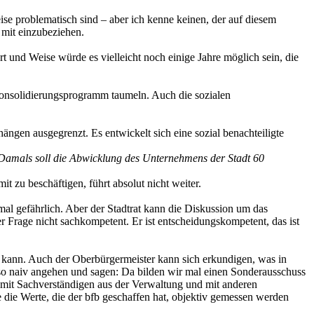
ise problematisch sind – aber ich kenne keinen, der auf diesem
 mit einzubeziehen.
t und Weise würde es vielleicht noch einige Jahre möglich sein, die
 Konsolidierungsprogramm taumeln. Auch die sozialen
ngen ausgegrenzt. Es entwickelt sich eine sozial benachteiligte
t. Damals soll die Abwicklung des Unternehmens der Stadt 60
 zu beschäftigen, führt absolut nicht weiter.
emal gefährlich. Aber der Stadtrat kann die Diskussion um das
er Frage nicht sachkompetent. Er ist entscheidungskompetent, das ist
n kann. Auch der Oberbürgermeister kann sich erkundigen, was in
t so naiv angehen und sagen: Da bilden wir mal einen Sonderausschuss
fb mit Sachverständigen aus der Verwaltung und mit anderen
 die Werte, die der bfb geschaffen hat, objektiv gemessen werden