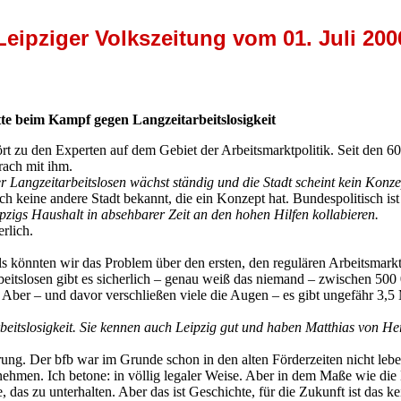
Leipziger Volkszeitung vom 01. Juli 200
e beim Kampf gegen Langzeitarbeitslosigkeit
u den Experten auf dem Gebiet der Arbeitsmarktpolitik. Seit den 60er 
rach mit ihm.
der Langzeitarbeitslosen wächst ständig und die Stadt scheint kein Kon
uch keine andere Stadt bekannt, die ein Konzept hat. Bundespolitisch i
ipzigs Haushalt in absehbarer Zeit an den hohen Hilfen kollabieren.
rlich.
 könnten wir das Problem über den ersten, den regulären Arbeitsmarkt l
Arbeitslosen gibt es sicherlich – genau weiß das niemand – zwischen 50
 Aber – und davor verschließen viele die Augen – es gibt ungefähr 3,5
rbeitslosigkeit. Sie kennen auch Leipzig gut und haben Matthias von H
rung. Der bfb war im Grunde schon in den alten Förderzeiten nicht leb
nehmen. Ich betone: in völlig legaler Weise. Aber in dem Maße wie die
, das zu unterhalten. Aber das ist Geschichte, für die Zukunft ist das k