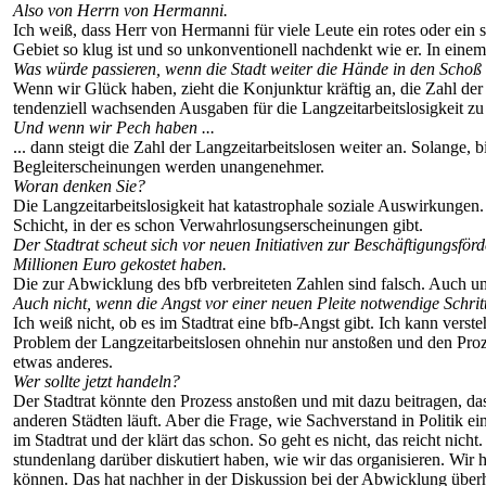
Also von Herrn von Hermanni.
Ich weiß, dass Herr von Hermanni für viele Leute ein rotes oder ein
Gebiet so klug ist und so unkonventionell nachdenkt wie er. In ein
Was würde passieren, wenn die Stadt weiter die Hände in den Schoß 
Wenn wir Glück haben, zieht die Konjunktur kräftig an, die Zahl der 
tendenziell wachsenden Ausgaben für die Langzeitarbeitslosigkeit zu 
Und wenn wir Pech haben ...
... dann steigt die Zahl der Langzeitarbeitslosen weiter an. Solan
Begleiterscheinungen werden unangenehmer.
Woran denken Sie?
Die Langzeitarbeitslosigkeit hat katastrophale soziale Auswirkungen
Schicht, in der es schon Verwahrlosungserscheinungen gibt.
Der Stadtrat scheut sich vor neuen Initiativen zur Beschäftigungsfö
Millionen Euro gekostet haben.
Die zur Abwicklung des bfb verbreiteten Zahlen sind falsch. Auch um 
Auch nicht, wenn die Angst vor einer neuen Pleite notwendige Schrit
Ich weiß nicht, ob es im Stadtrat eine bfb-Angst gibt. Ich kann vers
Problem der Langzeitarbeitslosen ohnehin nur anstoßen und den Prozes
etwas anderes.
Wer sollte jetzt handeln?
Der Stadtrat könnte den Prozess anstoßen und mit dazu beitragen, da
anderen Städten läuft. Aber die Frage, wie Sachverstand in Politik 
im Stadtrat und der klärt das schon. So geht es nicht, das reicht ni
stundenlang darüber diskutiert haben, wie wir das organisieren. Wir
können. Das hat nachher in der Diskussion bei der Abwicklung überh