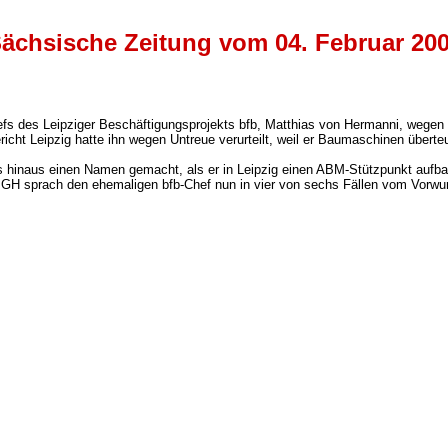
ächsische Zeitung vom 04. Februar 20
hefs des Leipziger Beschäftigungsprojekts bfb, Matthias von Hermanni, wegen
richt Leipzig hatte ihn wegen Untreue verurteilt, weil er Baumaschinen überte
 hinaus einen Namen gemacht, als er in Leipzig einen ABM-Stützpunkt aufbau
BGH sprach den ehemaligen bfb-Chef nun in vier von sechs Fällen vom Vorwurf