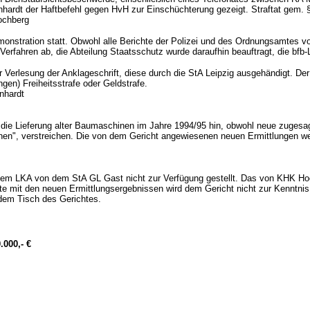
ardt der Haftbefehl gegen HvH zur Einschüchterung gezeigt. Straftat gem. 
ochberg
stration statt. Obwohl alle Berichte der Polizei und des Ordnungsamtes von
 Verfahren ab, die Abteilung Staatsschutz wurde daraufhin beauftragt, die bfb-
 Verlesung der Anklageschrift, diese durch die StA Leipzig ausgehändigt. Der T
en) Freiheitsstrafe oder Geldstrafe.
nhardt
 die Lieferung alter Baumaschinen im Jahre 1994/95 hin, obwohl neue zugesag
n", verstreichen. Die von dem Gericht angewiesenen neuen Ermittlungen werd
em LKA von dem StA GL Gast nicht zur Verfügung gestellt. Das von KHK Hoc
kte mit den neuen Ermittlungsergebnissen wird dem Gericht nicht zur Kenntnis
 dem Tisch des Gerichtes.
.000,- €