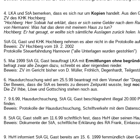
4. LKA und StA bemerken, dass es sich nur um
Kopien
handelt. Aus den 
ZV des KHK Hochberg:
"Hochberg: Herr Sobiak hat erklärt, dass er sich seine Gelder nach dem R
von Hermanni: Was hat das denn mit meinem Haus zu tun?
Hochberg: Er hat gesagt, er wollte sich sämtliche Auslagen zurück holen. 
StA GL Gast und KHK Hochberg nehmen es aber nicht in die Protokolle auf
Beweis: ZV Hochberg vom 19. 2. 2002
Protokolle Steuerfahndung Hannover ("alle Unterlagen wurden gestohlen")
5. Mai 1999 StA GL Gast beauftragt LKA mit
Ermittlungen ohne begründ
befragt zwar alle Zeugen dazu, schreibt es aber nirgendwo nieder.
Beweis: ZV im Gericht bisher von D. Müller, Fröhlich, Degenhardt, Teilg
6. Hausdurchsuchung wird am 25.5.99 beantragt mit dem Vorwurf der "Dop
Der Beweis, dass die StA es bereits zu diesem Zeitpunkt wusste, liegt
noc
Die ZV Ihbe, Löwe und Gottsching stehen noch aus.
7. 9.6.99, Hausdurchsuchung, StA GL Gast beschlagnahmt illegal 20.000 P
finden.
Beweis: Protokolle der Hausdurchsuchung, Schriftverkehr mit dem Datens
8. StA GL Gast stellt am 11.6.99 schriftlich fest, dass HvH über seinen H
Beweis: Dokumente der StA, schriftliche Erklärung des RA Frank, Einlas
9. HvH informiert StA GL Gast bereits am 15. 6. 1999 fernmündlich über 