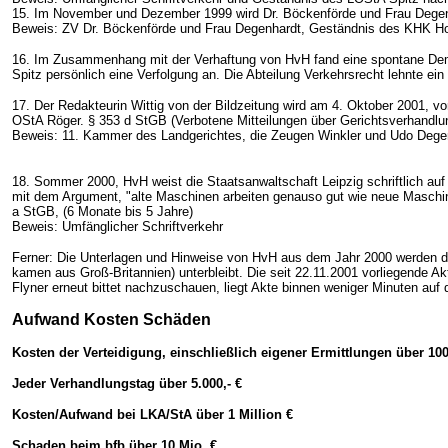
15. Im November und Dezember 1999 wird Dr. Böckenförde und Frau Degenh
Beweis: ZV Dr. Böckenförde und Frau Degenhardt, Geständnis des KHK H
16. Im Zusammenhang mit der Verhaftung von HvH fand eine spontane Demon
Spitz persönlich eine Verfolgung an. Die Abteilung Verkehrsrecht lehnte ein
17. Der Redakteurin Wittig von der Bildzeitung wird am 4. Oktober 2001, vor
OStA Röger. § 353 d StGB (Verbotene Mitteilungen über Gerichtsverhandlung
Beweis: 11. Kammer des Landgerichtes, die Zeugen Winkler und Udo Dege
18. Sommer 2000, HvH weist die Staatsanwaltschaft Leipzig schriftlich auf
mit dem Argument, "alte Maschinen arbeiten genauso gut wie neue Maschine
a StGB, (6 Monate bis 5 Jahre)
Beweis: Umfänglicher Schriftverkehr
Ferner: Die Unterlagen und Hinweise von HvH aus dem Jahr 2000 werden d
kamen aus Groß-Britannien) unterbleibt. Die seit 22.11.2001 vorliegende A
Flyner erneut bittet nachzuschauen, liegt Akte binnen weniger Minuten auf
Aufwand Kosten Schäden
Kosten der Verteidigung, einschließlich eigener Ermittlungen über 100
Jeder Verhandlungstag über 5.000,- €
Kosten/Aufwand bei LKA/StA über 1 Million €
Schaden beim bfb über 10 Mio. €