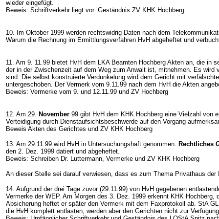
wieder eingefügt.
Beweis: Schriftverkehr liegt vor. Geständnis ZV KHK Hochberg
10. Im Oktober 1999 werden rechtswidrig Daten nach dem Telekommunikatio
Warum die Rechnung im Ermittlungsverfahren HvH abgeheftet und verbucht w
11. Am 9. 11.99 bietet HvH dem LKA Beamten Hochberg Akten an, die in se
der in der Zwischenzeit auf dem Weg zum Anwalt ist, mitnehmen. Es wird v
sind. Die selbst konstruierte Verdunkelung wird dem Gericht mit verfälscht
untergeschoben. Der Vermerk vom 9.11.99 nach dem HvH die Akten angebot
Beweis: Vermerke vom 9. und 12.11.99 und ZV Hochberg
12. Am 29.
November
99 gibt HvH dem KHK Hochberg eine Vielzahl von en
Verteidigung durch Dienstaufsichtsbeschwerde auf den Vorgang aufmerksa
Beweis Akten des Gerichtes und ZV KHK Hochberg
13. Am 29.11.99 wird HvH in Untersuchungshaft genommen.
Rechtliches 
den 2. Dez. 1999 datiert und abgeheftet.
Beweis: Schreiben Dr. Luttermann, Vermerke und ZV KHK Hochberg
An dieser Stelle sei darauf verwiesen, dass es zum Thema Privathaus de
14. Aufgrund der drei Tage zuvor (29.11.99) von HvH gegebenen entlasten
Vermerke der WEP. Am Morgen des 3. Dez. 1999 erkennt KHK Hochberg, dass
Absicherung heftet er später den Vermerk mit dem Faxprotokoll ab. StA GL
die HvH komplett entlasten, werden aber den Gerichten nicht zur Verfügung 
Beweis: Umfänglicher Schriftverkehr und Geständnis des LOStA Spitz nach