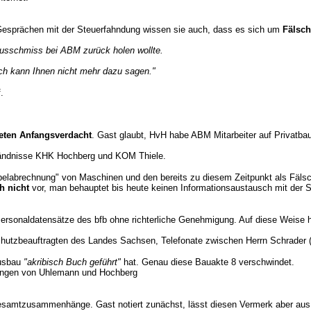
Gesprächen mit der Steuerfahndung wissen sie auch, dass es sich um
Fälsc
ausschmiss bei ABM zurück holen wollte.
Ich kann Ihnen nicht mehr dazu sagen."
.
eten Anfangsverdacht
. Gast glaubt, HvH habe ABM Mitarbeiter auf Privatba
eständnisse KHK Hochberg und KOM Thiele.
pelabrechnung" von Maschinen und den bereits zu diesem Zeitpunkt als Fäls
h nicht
vor, man behauptet bis heute keinen Informationsaustausch mit der S
ersonaldatensätze des bfb ohne richterliche Genehmigung. Auf diese Weise 
chutzbeauftragten des Landes Sachsen, Telefonate zwischen Herrn Schrader 
ausbau
"akribisch Buch geführt"
hat. Genau diese Bauakte 8 verschwindet.
sungen von Uhlemann und Hochberg
Gesamtzusammenhänge. Gast notiert zunächst, lässt diesen Vermerk aber aus