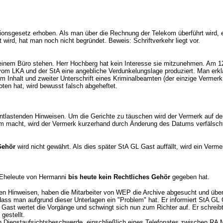
nsgesetz erhoben. Als man über die Rechnung der Telekom überführt wird, er
ird, hat man noch nicht begründet. Beweis: Schriftverkehr liegt vor.
inem Büro stehen. Herr Hochberg hat kein Interesse sie mitzunehmen. Am 12
om LKA und der StA eine angebliche Verdunkelungslage produziert. Man erklä
em Inhalt und zweiter Unterschrift eines Kriminalbeamten (der einzige Vermer
en hat, wird bewusst falsch abgeheftet.
tlastenden Hinweisen. Um die Gerichte zu täuschen wird der Vermerk auf d
m macht, wird der Vermerk kurzerhand durch Änderung des Datums verfälscht
Gehör
wird nicht gewährt. Als dies später StA GL Gast auffällt, wird ein Verm
r Eheleute von Hermanni
bis heute
kein Rechtliches Gehör
gegeben hat.
den Hinweisen, haben die Mitarbeiter von WEP die Archive abgesucht und üb
 man aufgrund dieser Unterlagen ein "Problem" hat. Er informiert StA GL G
 Gast wertet die Vorgänge und schwingt sich nun zum Richter auf. Er schrei
gestellt.
 Dienstaufsichtsbeschwerde, einschließlich eines Telefonates zwischen RA 