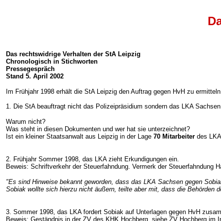
Da
Das rechtswidrige Verhalten der StA Leipzig
Chronologisch in Stichworten
Pressegespräch
Stand 5. April 2002
Im Frühjahr 1998 erhält die StA Leipzig den Auftrag gegen HvH zu ermitteln
1. Die StA beauftragt nicht das Polizeipräsidium sondern das LKA Sachsen.
Warum nicht?
Was steht in diesen Dokumenten und wer hat sie unterzeichnet?
Ist ein kleiner Staatsanwalt aus Leipzig in der Lage
70 Mitarbeiter
des LKA 
2. Frühjahr Sommer 1998, das LKA zieht Erkundigungen ein.
Beweis: Schriftverkehr der Steuerfahndung. Vermerk der Steuerfahndung H
"Es sind Hinweise bekannt geworden, dass das LKA Sachsen gegen Sobiak un
Sobiak wollte sich hierzu nicht äußern, teilte aber mit, dass die Behörden do
3. Sommer 1998, das LKA fordert Sobiak auf Unterlagen gegen HvH zusam
Beweis: Geständnis in der ZV des KHK Hochberg, siehe ZV Hochberg im In