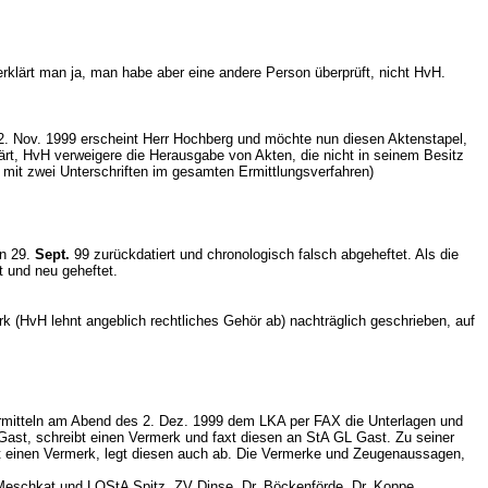
klärt man ja, man habe aber eine andere Person überprüft, nicht HvH.
. Nov. 1999 erscheint Herr Hochberg und möchte nun diesen Aktenstapel,
rt, HvH verweigere die Herausgabe von Akten, die nicht in seinem Besitz
k mit zwei Unterschriften im gesamten Ermittlungsverfahren)
en 29.
Sept.
99 zurückdatiert und chronologisch falsch abgeheftet. Als die
 und neu geheftet.
erk (HvH lehnt angeblich rechtliches Gehör ab) nachträglich geschrieben, auf
ermitteln am Abend des 2. Dez. 1999 dem LKA per FAX die Unterlagen und
ast, schreibt einen Vermerk und faxt diesen an StA GL Gast. Zu seiner
bt einen Vermerk, legt diesen auch ab. Die Vermerke und Zeugenaussagen,
Meschkat und LOStA Spitz. ZV Dinse, Dr. Böckenförde, Dr. Koppe